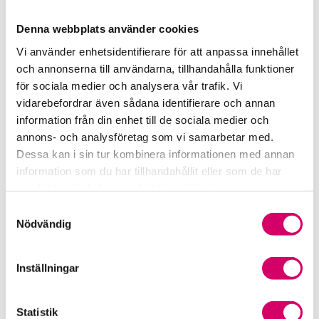
kund sedan tidigare.
Denna webbplats använder cookies
Vi använder enhetsidentifierare för att anpassa innehållet
Mobilt BankID
Lösenord
och annonserna till användarna, tillhandahålla funktioner
för sociala medier och analysera vår trafik. Vi
Personnummer
vidarebefordrar även sådana identifierare och annan
information från din enhet till de sociala medier och
annons- och analysföretag som vi samarbetar med.
Dessa kan i sin tur kombinera informationen med annan
information som du har tillhandahållit eller som de har
samlat in när du har använt deras tjänster.
Samtyckesval
Nödvändig
Skapa konto
Inställningar
Statistik
För dig som är ny kund.