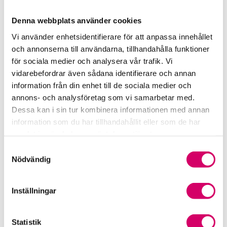
kund sedan tidigare.
Denna webbplats använder cookies
Vi använder enhetsidentifierare för att anpassa innehållet
Mobilt BankID
Lösenord
och annonserna till användarna, tillhandahålla funktioner
för sociala medier och analysera vår trafik. Vi
Personnummer
vidarebefordrar även sådana identifierare och annan
information från din enhet till de sociala medier och
annons- och analysföretag som vi samarbetar med.
Dessa kan i sin tur kombinera informationen med annan
information som du har tillhandahållit eller som de har
samlat in när du har använt deras tjänster.
Samtyckesval
Nödvändig
Skapa konto
Inställningar
Statistik
För dig som är ny kund.