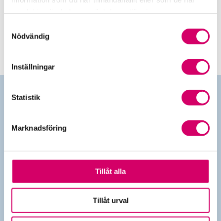
Srf Redovisning
samlat in när du har använt deras tjänster.
Digitala versionen av boken Srf Redovisning.
Samtyckesval
Nödvändig
Inställningar
Statistik
Kontakta oss
Marknadsföring
010-483 80 00
info@srfkonsult.se
Tillåt alla
Tillåt urval