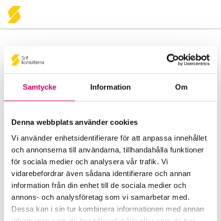
Penningtvätt
Samtycke
Information
Om
Din varukorg
Denna webbplats använder cookies
Varukorgen är tom!
Vi använder enhetsidentifierare för att anpassa innehållet
och annonserna till användarna, tillhandahålla funktioner
Våra andra webbplatser
för sociala medier och analysera vår trafik. Vi
vidarebefordrar även sådana identifierare och annan
Tidningen Konsulten
information från din enhet till de sociala medier och
Läs tidningen Konsulten i datorn, på läsplattan och
annons- och analysföretag som vi samarbetar med.
i mobilen.
Dessa kan i sin tur kombinera informationen med annan
information som du har tillhandahållit eller som de har