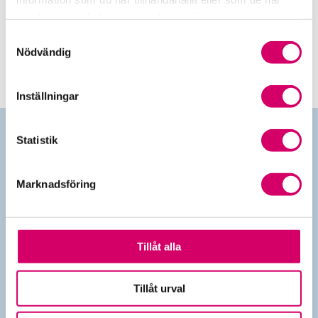
Srf Redovisning
samlat in när du har använt deras tjänster.
Digitala versionen av boken Srf Redovisning.
Samtyckesval
Nödvändig
Inställningar
Statistik
Kontakta oss
Marknadsföring
010-483 80 00
info@srfkonsult.se
Tillåt alla
Tillåt urval