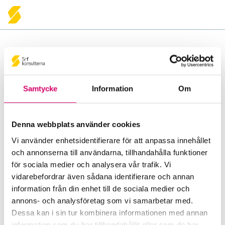
Programvaror
Samtycke
Information
Om
Din varukorg
Denna webbplats använder cookies
Varukorgen är tom!
Vi använder enhetsidentifierare för att anpassa innehållet
och annonserna till användarna, tillhandahålla funktioner
Våra andra webbplatser
för sociala medier och analysera vår trafik. Vi
vidarebefordrar även sådana identifierare och annan
Tidningen Konsulten
information från din enhet till de sociala medier och
Läs tidningen Konsulten i datorn, på läsplattan och
annons- och analysföretag som vi samarbetar med.
i mobilen.
Dessa kan i sin tur kombinera informationen med annan
information som du har tillhandahållit eller som de har