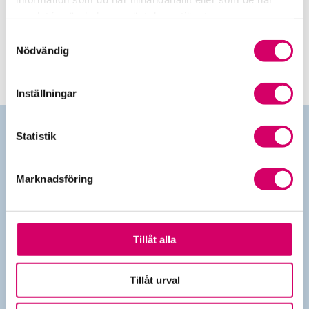
Srf Redovisning
samlat in när du har använt deras tjänster.
Digitala versionen av boken Srf Redovisning.
Samtyckesval
Nödvändig
Inställningar
Statistik
Kontakta oss
Marknadsföring
010-483 80 00
info@srfkonsult.se
Tillåt alla
Tillåt urval