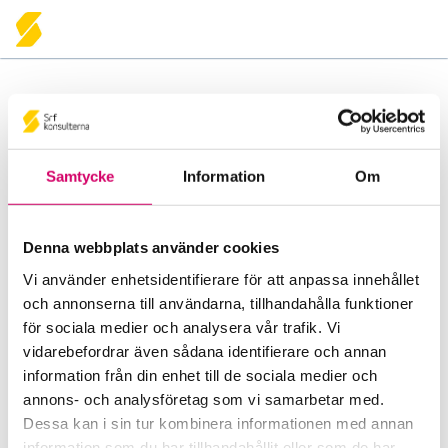
Rådgivning i affärsjuridik
Samtycke
Information
Om
Din varukorg
Denna webbplats använder cookies
Varukorgen är tom!
Vi använder enhetsidentifierare för att anpassa innehållet
och annonserna till användarna, tillhandahålla funktioner
Våra andra webbplatser
för sociala medier och analysera vår trafik. Vi
vidarebefordrar även sådana identifierare och annan
Tidningen Konsulten
information från din enhet till de sociala medier och
Läs tidningen Konsulten i datorn, på läsplattan och
annons- och analysföretag som vi samarbetar med.
i mobilen.
Dessa kan i sin tur kombinera informationen med annan
information som du har tillhandahållit eller som de har