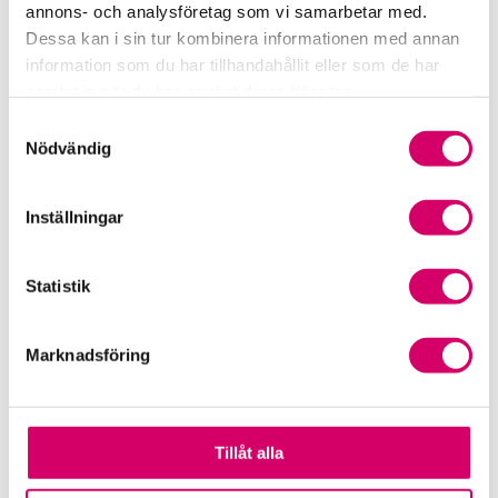
Relaterade produkter
annons- och analysföretag som vi samarbetar med.
Dessa kan i sin tur kombinera informationen med annan
information som du har tillhandahållit eller som de har
samlat in när du har använt deras tjänster.
Samtyckesval
Nödvändig
Inställningar
Statistik
E-bok: Srf Redovisning
Srf Digitalt nyhetsbrev till
2026
kund – Företagsaktuellt
0,00
kr
Från
exkl. moms.
Läs mer
Marknadsföring
Läs mer
Tillåt alla