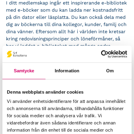
I ditt medlemskap ingår ett inspirerande e-bibliotek
med e-böcker som du kan ladda ner kostnadsfritt
på din dator eller läsplatta. Du kan också dela med
dig av böckerna till dina kollegor, kunder, familj och
dina vänner. Eftersom allt här i världen inte kretsar
kring redovisningsprinciper och löneförmåner, så
har vi laddat e-biblioteket med många andra
intressanta ämnesområden. Du hittar böcker inom
marknadsföring, kommunikation, HR, ledarskap,
personlig utveckling och mycket mer.
Samtycke
Information
Om
För att ta del av vårt e-bibliotek behöver du vara Srf
auktoriserad medlem, anställd på ett Srf företag,
Denna webbplats använder cookies
ansluten via Srf Servicepaket eller har ett
studerandemedlemskap hos oss.
Vi använder enhetsidentifierare för att anpassa innehållet
och annonserna till användarna, tillhandahålla funktioner
Gå till e-biblioteket
(
Inloggning krävs)
för sociala medier och analysera vår trafik. Vi
vidarebefordrar även sådana identifierare och annan
information från din enhet till de sociala medier och