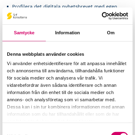
Profilera det digitala nyhetsbrevet med egen
företagslogo.
Uppdatera enkelt mottagarlistan själv genom att
Samtycke
Information
Om
lägga till nya kunder och ta bort de som inte
längre ska ha nyhetsbrevet.
Denna webbplats använder cookies
Möjlighet att lägga till en egen ingresstext på
nyhetsbrevet. (Om du har Srf Medlemswebb så
Vi använder enhetsidentifierare för att anpassa innehållet
kan du även lägga till egna artiklar i
och annonserna till användarna, tillhandahålla funktioner
nyhetsbrevet.)
för sociala medier och analysera vår trafik. Vi
vidarebefordrar även sådana identifierare och annan
information från din enhet till de sociala medier och
Här ser du hur ett digitalt nyhetsbrev ser ut
annons- och analysföretag som vi samarbetar med.
Beställ Srf Digitalt nyhetsbrev till
Dessa kan i sin tur kombinera informationen med annan
kund
information som du har tillhandahållit eller som de har
samlat in när du har använt deras tjänster.
Skicka en intresseförfrågan så kontaktar vi dig med
Samtyckesval
mer information och priser. Du som väljer att