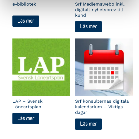
e-bibliotek
Srf Medlemswebb inkl.
digitalt nyhetsbrev till
kund
Läs mer
Läs mer
LAP – Svensk
Srf konsulternas digitala
Löneartsplan
kalendarium – Viktiga
dagar
Läs mer
Läs mer